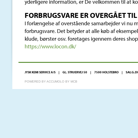
yderligere information, er De velkommen til at ko
FORBRUGSVARE ER OVERGÅET TIL
I forlængelse af overstående samarbejder vi nu
forbrugsvare. Det betyder at alle køb af eksempelv
klude, børster osv. foretages igennem deres shop.
https://www.locon.dk/
SALG.D
JYSK KEMI SERVICE A/S | GL. STRUERVEJ 50 | 7500 HOLSTEBRO |
POWERED BY ACCUMOLO BY MCB