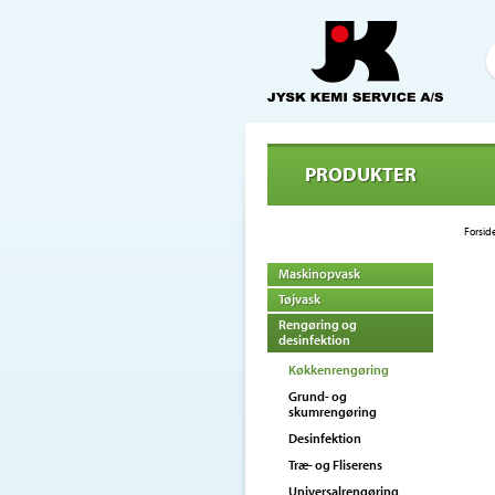
PRODUKTER
Forsid
Maskinopvask
Tøjvask
Rengøring og
desinfektion
Køkkenrengøring
Grund- og
skumrengøring
Desinfektion
Træ- og Fliserens
Universalrengøring