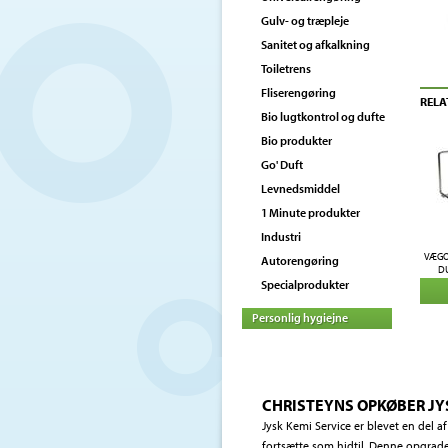
Gulv- og træpleje
Sanitet og afkalkning
Toiletrens
Fliserengøring
RELA
Bio lugtkontrol og dufte
Bio produkter
Go' Duft
Levnedsmiddel
1 Minute produkter
Industri
VÆGO
Autorengøring
DU
Specialprodukter
Personlig hygiejne
CHRISTEYNS OPKØBER JY
Jysk Kemi Service er blevet en del 
fortsætte som hidtil. Denne opgrader