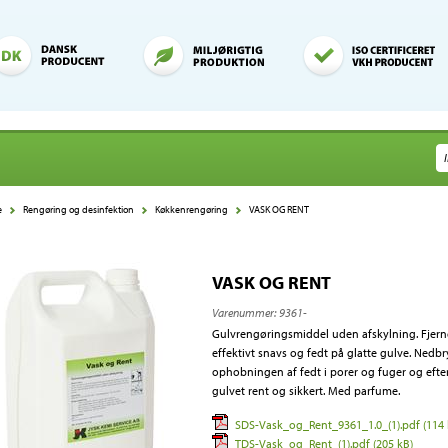
e
Rengøring og desinfektion
Køkkenrengøring
VASK OG RENT
VASK OG RENT
Varenummer:
9361-
Gulvrengøringsmiddel uden afskylning. Fjern
effektivt snavs og fedt på glatte gulve. Nedb
ophobningen af fedt i porer og fuger og efte
gulvet rent og sikkert. Med parfume.
SDS-Vask_og_Rent_9361_1.0_(1).pdf (114 
TDS-Vask_og_Rent_(1).pdf (205 kB)