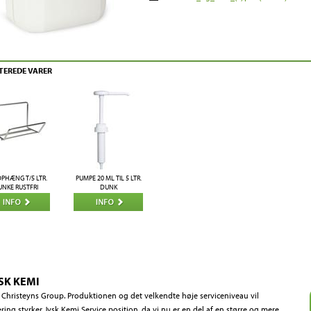
TEREDE VARER
PHÆNG T/5 LTR.
PUMPE 20 ML TIL 5 LTR.
NKE RUSTFRI
DUNK
SK KEMI
af Christeyns Group. Produktionen og det velkendte høje serviceniveau vil
ing styrker Jysk Kemi Service position, da vi nu er en del af en større og mere