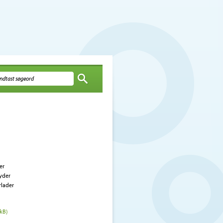
er
ryder
rlader
kB)