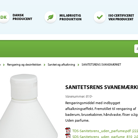
e
Rengøring og desinfektion
Sanitet og afkalkning
SANITETSRENS SVANEMÆRKET
SANITETSRENS SVANEMÆRK
Varenummer:
810-
Rengøringsmiddel med indbygget
afkalkningseffekt. Fremstillet til rengøring af
baderum, brusekabiner, håndvaske, fliser o.lig
Uden parfume.
TDS-Sanitetsrens_uden_parfume.pdf (222
SDS-Sanitetsrens_uden_parfume_810_2.0