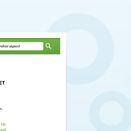
ET
n.
 kB)
.pdf