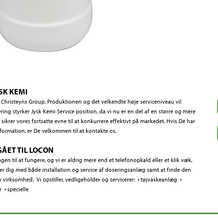
SK KEMI
af Christeyns Group. Produktionen og det velkendte høje serviceniveau vil
ing styrker Jysk Kemi Service position, da vi nu er en del af en større og mere
sikrer vores fortsatte evne til at konkurrere effektivt på markedet. Hvis De har
nformation, er De velkommen til at kontakte os.
ÅET TIL LOCON
agen til at fungere, og vi er aldrig mere end et telefonopkald eller et klik væk,
lper dig med både installation og service af doseringsanlæg samt at finde den
in virksomhed. Vi opstiller, vedligeholder og servicerer: • tøjvaskeanlæg •
 • specielle