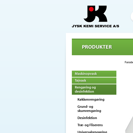
PRODUKTER
Forsid
Maskinopvask
Tøjvask
Rengøring og
desinfektion
Køkkenrengøring
Grund- og
skumrengøring
Desinfektion
Træ- og Fliserens
Universalrengøring