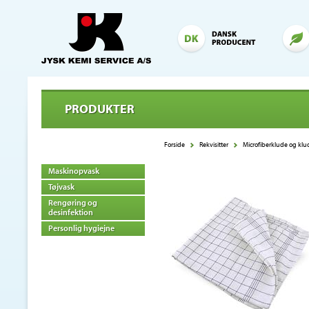
PRODUKTER
Forside
Rekvisitter
Microfiberklude og klu
Maskinopvask
Tøjvask
Rengøring og
desinfektion
Personlig hygiejne