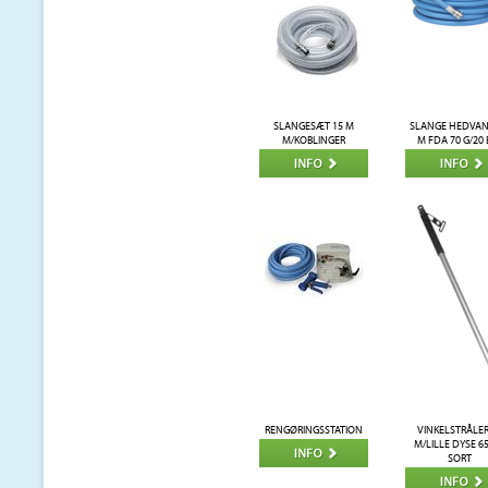
SLANGESÆT 15 M
SLANGE HEDVAN
M/KOBLINGER
M FDA 70 G/20 
RENGØRINGSSTATION
VINKELSTRÅLE
M/LILLE DYSE 6
SORT