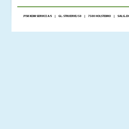
SALG.D
JYSK KEMI SERVICE A/S | GL. STRUERVEJ 50 | 7500 HOLSTEBRO |