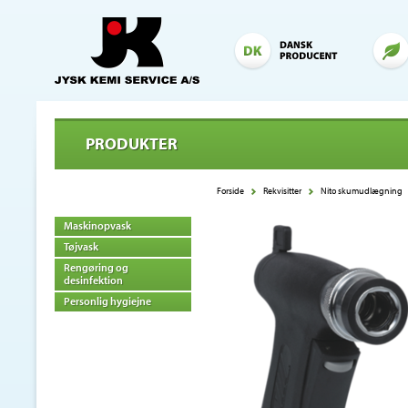
PRODUKTER
Forside
Rekvisitter
Nito skumudlægning
Maskinopvask
Tøjvask
Rengøring og
desinfektion
Personlig hygiejne