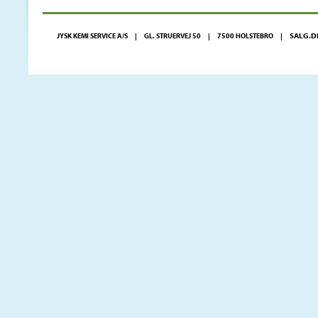
SALG.D
JYSK KEMI SERVICE A/S | GL. STRUERVEJ 50 | 7500 HOLSTEBRO |