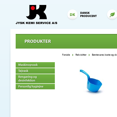
PRODUKTER
Forside
Rekvisitter
Børstevarer, koste og s
Maskinopvask
Tøjvask
Rengøring og
desinfektion
Personlig hygiejne