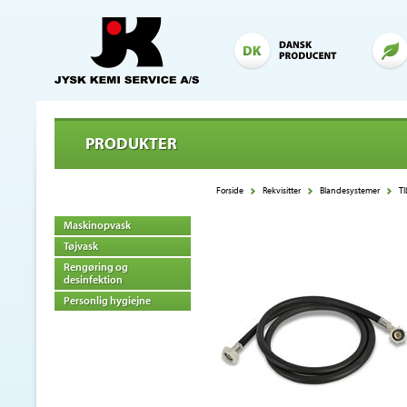
PRODUKTER
Forside
Rekvisitter
Blandesystemer
T
Maskinopvask
Tøjvask
Rengøring og
desinfektion
Personlig hygiejne