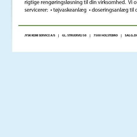
rigtige rengøringsløsning til din virksomhed. Vi o
servicerer: • tøjvaskeanlæg • doseringsanlæg til
SALG.D
JYSK KEMI SERVICE A/S | GL. STRUERVEJ 50 | 7500 HOLSTEBRO |