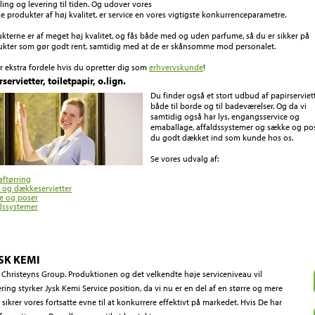
lling og levering til tiden. Og udover vores
e produkter af høj kvalitet, er service en vores vigtigste konkurrenceparametre.
kterne er af meget høj kvalitet, og fås både med og uden parfume, så du er sikker på
kter som gør godt rent, samtidig med at de er skånsomme mod personalet.
r ekstra fordele hvis du opretter dig som
erhvervskunde
!
servietter, toiletpapir, o.lign.
Du finder også et stort udbud af papirserviet
både til borde og til badeværelser. Og da vi
samtidig også har lys, engangsservice og
emaballage, affaldssystemer og sække og pos
du godt dækket ind som kunde hos os.
Se vores udvalg af:
aftørring
 og dækkeservietter
e og poser
dssystemer
SK KEMI
af Christeyns Group. Produktionen og det velkendte høje serviceniveau vil
ing styrker Jysk Kemi Service position, da vi nu er en del af en større og mere
sikrer vores fortsatte evne til at konkurrere effektivt på markedet. Hvis De har