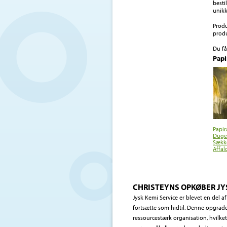
besti
unikk
Produ
produ
Du få
Papir
Papir
Duge
Sækk
Affal
CHRISTEYNS OPKØBER JY
Jysk Kemi Service er blevet en del 
fortsætte som hidtil. Denne opgrader
ressourcestærk organisation, hvilket 