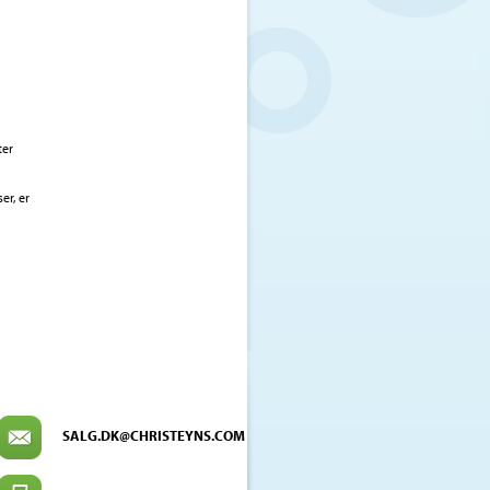
ter
er, er
SALG.DK@CHRISTEYNS.COM