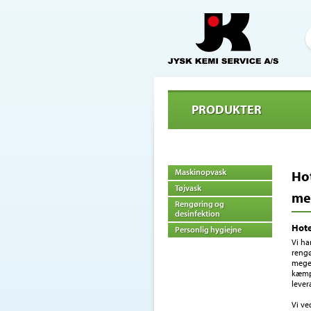
PRODUKTER
Maskinopvask
Ho
Tøjvask
me
Rengøring og
desinfektion
Hote
Personlig hygiejne
Vi ha
rengø
meget
kæmp
lever
Vi ve